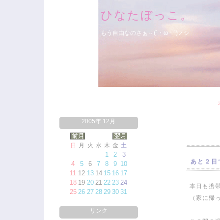
ひなたぼっこ。
もう自由なのさぁ～(´・ω・`)ノシ
2005年 12月
日
月
火
水
木
金
土
1
2
3
あと２日で
4
5
6
7
8
9
10
11
12
13
14
15
16
17
18
19
20
21
22
23
24
本日も携
25
26
27
28
29
30
31
（家に帰
リンク