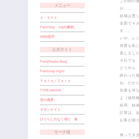
この間の
メニュー
が………
結城は悪
ｐ－ｂｂｓ
全部で４
Fate/stay night解析。
す…。
WEB拍手
いや、レ
何度も私
公式サイト
直しまし
それでも
Fate[Realta Nua]
どうやら
Fate/stay night
終わった
Ｆａｔｅ／Ｚｅｒｏ
ね…だか
先輩も何
TYPE-MOON
よ（値段確
空の境界
結局、結
サモンナイト
計算は、
ひぐらしのなく頃に 祭
お客が謝り
サーチ様
帰ってき