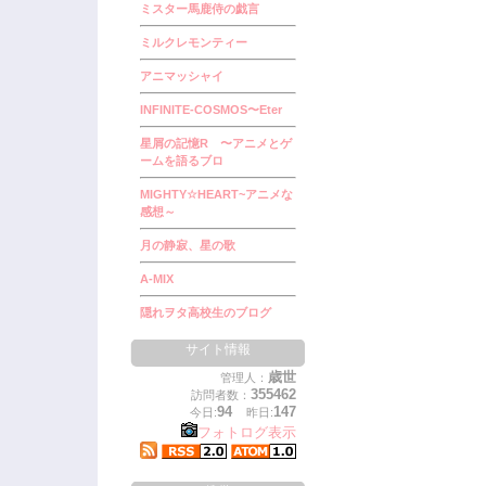
ミスター馬鹿侍の戯言
ミルクレモンティー
アニマッシャイ
INFINITE-COSMOS〜Eter
星屑の記憶R 〜アニメとゲ
ームを語るブロ
MIGHTY☆HEART~アニメな
感想～
月の静寂、星の歌
A-MIX
隠れヲタ高校生のブログ
サイト情報
歳世
管理人：
355462
訪問者数：
94
147
今日:
昨日:
フォトログ表示