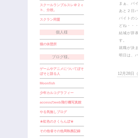
まぁ、バ
スクールランブルスレ＠２ｃ
ｈ、分校。
あと２日
バイトの
スクラン同盟
どね・・
個人様
結城が辞
す。
猫の休憩所
就職が決
明日は、
ブログ様。
ゲームやアニメについてぼそ
12月28日（水
ぼそと語る人
Moonfish
少年カルコグラフィー
accessのweb飛行機写真館
やる気無しブログ
★虹色のさくらんぼ★
その他省その他局執務記録