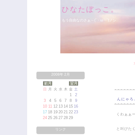
ひなたぼっこ。
もう自由なのさぁ～(´・ω・`)ノシ
2008年 2月
日
月
火
水
木
金
土
1
2
んにゃろ
3
4
5
6
7
8
9
10
11
12
13
14
15
16
17
18
19
20
21
22
23
くわぁぁ
24
25
26
27
28
29
と叫びた
リンク