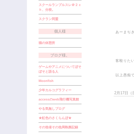
スクールランブルスレ＠２ｃ
ｈ、分校。
スクラン同盟
個人様
あーまぢ
猫の休憩所
ブログ様。
客殴りたい
ゲームやアニメについてぼそ
ぼそと語る人
以上愚痴
Moonfish
少年カルコグラフィー
2月17日（日
accessのweb飛行機写真館
やる気無しブログ
★虹色のさくらんぼ★
その他省その他局執務記録