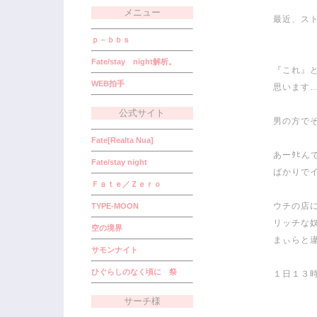
メニュー
最近、スト
ｐ－ｂｂｓ
Fate/stay night解析。
『これ』
WEB拍手
思います
公式サイト
男の方で
Fate[Realta Nua]
あーﾀﾋ
Fate/stay night
ばかりで
Ｆａｔｅ／Ｚｅｒｏ
ウチの店
TYPE-MOON
リッチな
空の境界
まぃらと
サモンナイト
ひぐらしのなく頃に 祭
１日１３
サーチ様