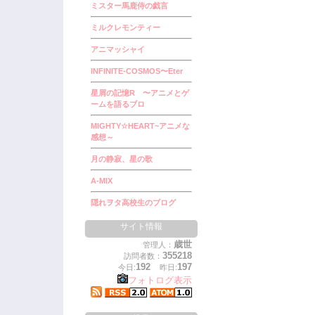
ミスター馬鹿侍の戯言
ミルクレモンティー
アニマッシャイ
INFINITE-COSMOS〜Eter
星屑の記憶R 〜アニメとゲ
ームを語るブロ
MIGHTY☆HEART~アニメな
感想～
月の静寂、星の歌
A-MIX
隠れヲタ高校生のブログ
サイト情報
歳世
管理人：
355218
訪問者数：
192
197
今日:
昨日:
フォトログ表示