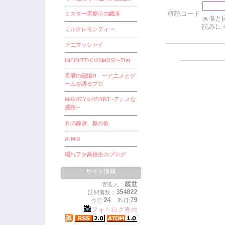
確認コード
ミスター馬鹿侍の戯言
画像と
読みに
ミルクレモンティー
アニマッシャイ
INFINITE-COSMOS〜Eter
星屑の記憶R 〜アニメとゲ
ームを語るブロ
MIGHTY☆HEART~アニメな
感想～
月の静寂、星の歌
A-MIX
隠れヲタ高校生のブログ
サイト情報
歳世
管理人：
354822
訪問者数：
24
79
今日:
昨日:
フォトログ表示