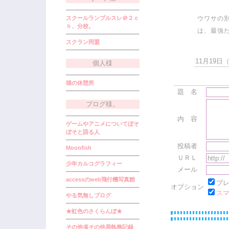
スクールランブルスレ＠２ｃ
ウワサの
ｈ、分校。
は、最強だわ
スクラン同盟
11月19日（月
個人様
猫の休憩所
題 名
ブログ様。
内 容
ゲームやアニメについてぼそ
ぼそと語る人
投稿者
Moonfish
ＵＲＬ
少年カルコグラフィー
メール
accessのweb飛行機写真館
プ
オプション
ス
やる気無しブログ
★虹色のさくらんぼ★
その他省その他局執務記録