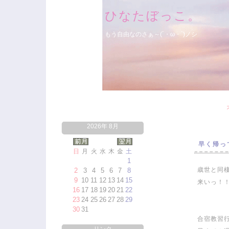
ひなたぼっこ。
もう自由なのさぁ～(´・ω・`)ノシ
2026年 8月
早く帰っ
日
月
火
水
木
金
土
1
歳世と同
2
3
4
5
6
7
8
9
10
11
12
13
14
15
来いっ！
16
17
18
19
20
21
22
23
24
25
26
27
28
29
30
31
合宿教習