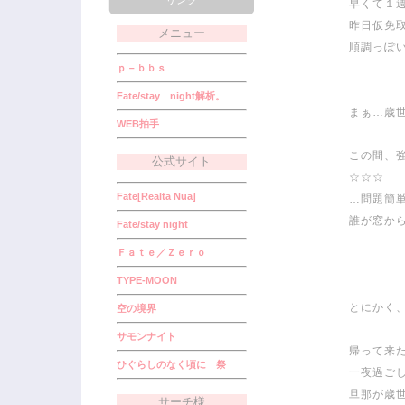
リンク
早くて１
昨日仮免取
メニュー
順調っぽ
ｐ－ｂｂｓ
Fate/stay night解析。
まぁ…歳世
WEB拍手
この間、
公式サイト
☆☆☆
Fate[Realta Nua]
…問題簡単
誰が窓から
Fate/stay night
Ｆａｔｅ／Ｚｅｒｏ
TYPE-MOON
とにかく
空の境界
サモンナイト
帰って来
ひぐらしのなく頃に 祭
一夜過ごし
旦那が歳世
サーチ様