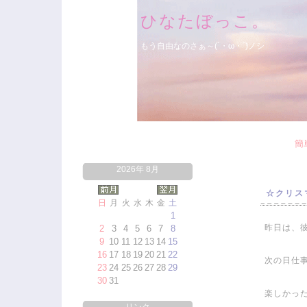
ひなたぼっこ。
もう自由なのさぁ～(´・ω・`)ノシ
簡
2026年 8月
☆クリス
日
月
火
水
木
金
土
1
昨日は、
2
3
4
5
6
7
8
9
10
11
12
13
14
15
16
17
18
19
20
21
22
次の日仕事
23
24
25
26
27
28
29
30
31
楽しかった