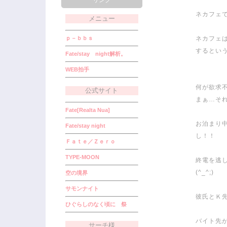
リンク
ネカフェ
メニュー
ｐ－ｂｂｓ
ネカフェ
するという
Fate/stay night解析。
WEB拍手
何が欲求
公式サイト
まぁ…それ
Fate[Realta Nua]
お泊まり
Fate/stay night
し！！
Ｆａｔｅ／Ｚｅｒｏ
TYPE-MOON
終電を逃
(^_^;)
空の境界
サモンナイト
彼氏とＫ
ひぐらしのなく頃に 祭
バイト先
サーチ様