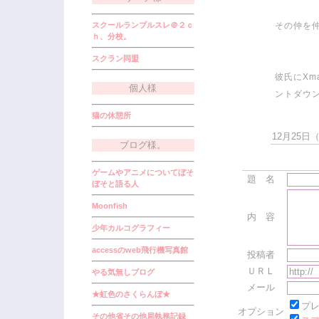
スクールランブルスレ＠２ｃ
その仲を仲
ｈ、分校。
スクラン同盟
彼氏にX
個人様
ントダウ
猫の休憩所
12月25日（火
ブログ様。
ゲームやアニメについてぼそ
題 名
ぼそと語る人
Moonfish
内 容
少年カルコグラフィー
accessのweb飛行機写真館
投稿者
ＵＲＬ
やる気無しブログ
メール
★虹色のさくらんぼ★
プ
オプション
その他省その他局執務記録