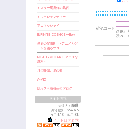
ス
ミスター馬鹿侍の戯言
ミルクレモンティー
アニマッシャイ
確認コード
画像と
INFINITE-COSMOS〜Eter
読みに
星屑の記憶R 〜アニメとゲ
ームを語るブロ
MIGHTY☆HEART~アニメな
感想～
月の静寂、星の歌
A-MIX
隠れヲタ高校生のブログ
サイト情報
歳世
管理人：
354975
訪問者数：
146
31
今日:
昨日:
フォトログ表示