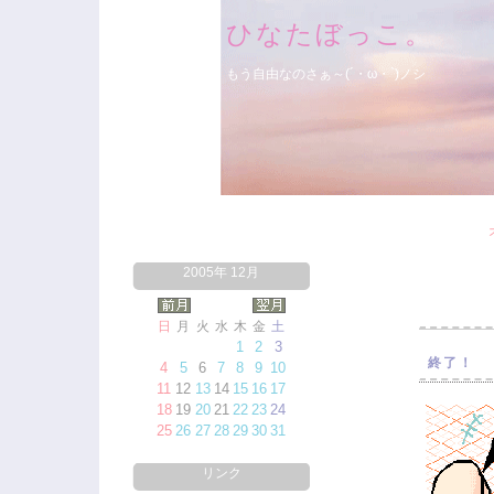
ひなたぼっこ。
もう自由なのさぁ～(´・ω・`)ノシ
2005年 12月
日
月
火
水
木
金
土
1
2
3
終了！
4
5
6
7
8
9
10
11
12
13
14
15
16
17
18
19
20
21
22
23
24
25
26
27
28
29
30
31
リンク