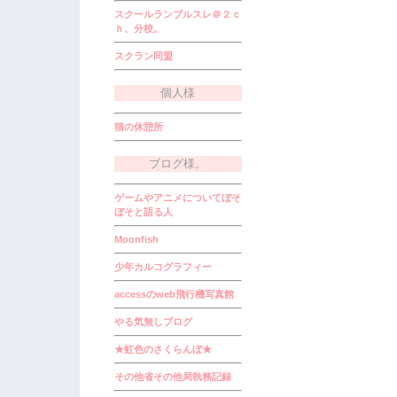
スクールランブルスレ＠２ｃ
ｈ、分校。
スクラン同盟
個人様
猫の休憩所
ブログ様。
ゲームやアニメについてぼそ
ぼそと語る人
Moonfish
少年カルコグラフィー
accessのweb飛行機写真館
やる気無しブログ
★虹色のさくらんぼ★
その他省その他局執務記録