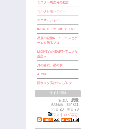
ミスター馬鹿侍の戯言
ミルクレモンティー
アニマッシャイ
INFINITE-COSMOS〜Eter
星屑の記憶R 〜アニメとゲ
ームを語るブロ
MIGHTY☆HEART~アニメな
感想～
月の静寂、星の歌
A-MIX
隠れヲタ高校生のブログ
サイト情報
歳世
管理人：
354821
訪問者数：
23
79
今日:
昨日:
フォトログ表示