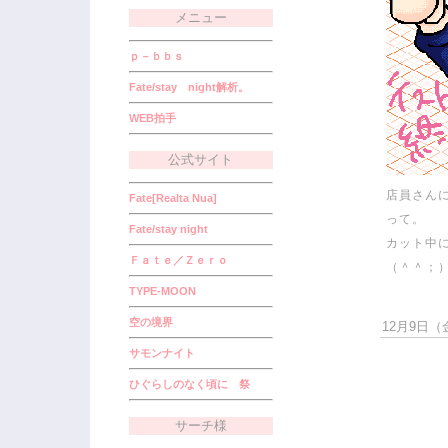
メニュー
ｐ－ｂｂｓ
Fate/stay night解析。
WEB拍手
公式サイト
店員さん
Fate[Realta Nua]
って。
Fate/stay night
カット中
Ｆａｔｅ／Ｚｅｒｏ
（＾＾；
TYPE-MOON
空の境界
12月9日（金
サモンナイト
ひぐらしのなく頃に 祭
サーチ様