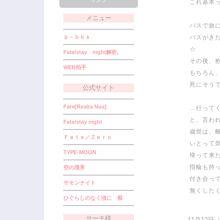
リンク
これ基本
メニュー
バスで旅
ｐ－ｂｂｓ
バスがき
☆
Fate/stay night解析。
その後、抱
WEB拍手
もちろん
死にそう
公式サイト
Fate[Realta Nua]
…行って
と、言わ
Fate/stay night
歳世は、
Ｆａｔｅ／Ｚｅｒｏ
いとって
TYPE-MOON
帰って来
指輪も持
空の境界
付き合っ
サモンナイト
無くした
ひぐらしのなく頃に 祭
サーチ様
11月12日（月