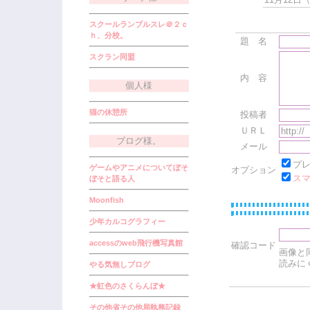
スクールランブルスレ＠２ｃ
ｈ、分校。
題 名
スクラン同盟
内 容
個人様
猫の休憩所
投稿者
ＵＲＬ
ブログ様。
メール
プ
ゲームやアニメについてぼそ
オプション
ス
ぼそと語る人
Moonfish
少年カルコグラフィー
accessのweb飛行機写真館
確認コード
画像と
読みに
やる気無しブログ
★虹色のさくらんぼ★
その他省その他局執務記録