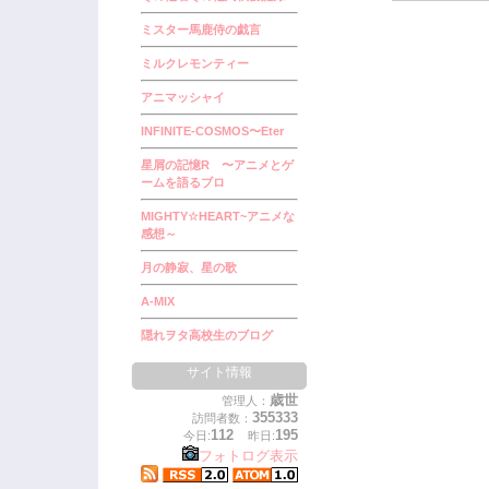
ミスター馬鹿侍の戯言
ミルクレモンティー
アニマッシャイ
INFINITE-COSMOS〜Eter
星屑の記憶R 〜アニメとゲ
ームを語るブロ
MIGHTY☆HEART~アニメな
感想～
月の静寂、星の歌
A-MIX
隠れヲタ高校生のブログ
サイト情報
歳世
管理人：
355333
訪問者数：
112
195
今日:
昨日:
フォトログ表示