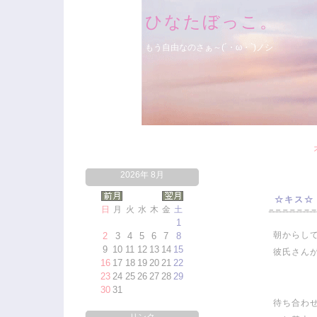
ひなたぼっこ。
もう自由なのさぁ～(´・ω・`)ノシ
2026年 8月
☆キス☆
日
月
火
水
木
金
土
1
朝からし
2
3
4
5
6
7
8
9
10
11
12
13
14
15
彼氏さん
16
17
18
19
20
21
22
23
24
25
26
27
28
29
30
31
待ち合わ