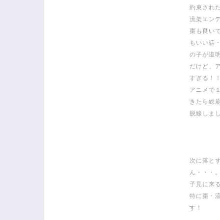
約束され
流架エン
棗も良い
もいい話
の子が道
だけど、
すぎる！
アニメで
きたら総
脱線しま
次に落と
ん・・・
子見に来
特に棗・
す！