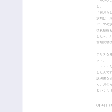
「ルカぴ
し。
「髪おろ
演劇は、
パーマの
後夜祭編
した～。
前期試験
アリスを
ット。
・・・・
したんで
説明書を
く、おそ
というわ
7月26日（水