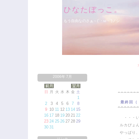
ひなたぼっこ。
もう自由なのさぁ～(´・ω・`)ノシ
2006年 7月
日
月
火
水
木
金
土
1
最終回（
2
3
4
5
6
7
8
9
10
11
12
13
14
15
16
17
18
19
20
21
22
・・・い
23
24
25
26
27
28
29
ルカぴょ
30
31
やっぱり