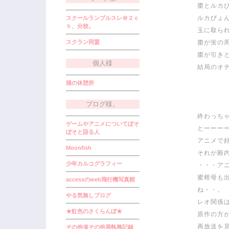
棗とルカ
ルカぴょ
スクールランブルスレ＠２ｃ
ｈ、分校。
玉に取ら
スクラン同盟
棗が蛍の
棗が引き
個人様
結局のオ
猫の休憩所
ブログ様。
終わっち
ゲームやアニメについてぼそ
とーーー
ぼそと語る人
アニメで
Moonfish
それが殿
少年カルコグラフィー
・・・ア
蜜柑母も
accessのweb飛行機写真館
ね・・。
やる気無しブログ
レオ関係
★虹色のさくらんぼ★
原作の方
再放送を
その他省その他局執務記録