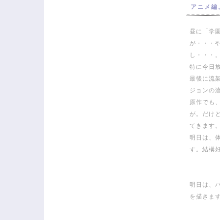
アニメ編
昼に「学
が・・・
し・・・
特に今日
最後に流
ジョンの
原作でも
が。だけ
てきます
明日は、
す。結構
明日は、
を描きま