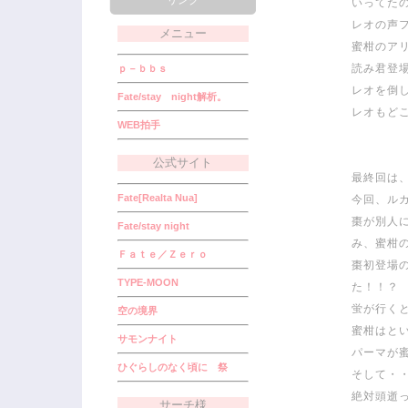
リンク
いってた
レオの声
メニュー
蜜柑のア
読み君登
ｐ－ｂｂｓ
レオを倒
Fate/stay night解析。
レオもど
WEB拍手
公式サイト
最終回は
Fate[Realta Nua]
今回、ル
棗が別人
Fate/stay night
み、蜜柑
Ｆａｔｅ／Ｚｅｒｏ
棗初登場
TYPE-MOON
た！！？
蛍が行く
空の境界
蜜柑はと
サモンナイト
パーマが
ひぐらしのなく頃に 祭
そして・
絶対頭逝
サーチ様