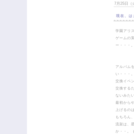
7月25日（火
現在、は
学園アリ
ゲームの
ー・・・
アルバム
い・・・
交換イベ
交換する
ないみた
最初から
上げるの
もちろん
流架は、
か・・。