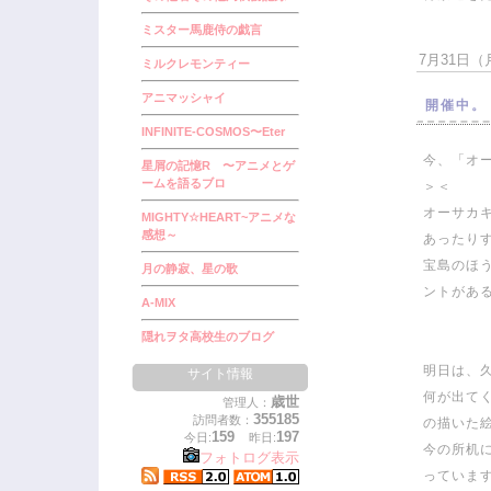
ミスター馬鹿侍の戯言
7月31日（月
ミルクレモンティー
アニマッシャイ
開催中。
INFINITE-COSMOS〜Eter
今、「オ
星屑の記憶R 〜アニメとゲ
ームを語るブロ
＞＜
オーサカ
MIGHTY☆HEART~アニメな
感想～
あったり
宝島のほ
月の静寂、星の歌
ントがあ
A-MIX
隠れヲタ高校生のブログ
明日は、
サイト情報
何が出て
歳世
管理人：
355185
訪問者数：
の描いた
159
197
今日:
昨日:
今の所机
フォトログ表示
っていま