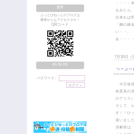
・・・・
携帯
をみたら
ぶっとびねっとのブログは
出来れば
携帯からもアクセスＯＫ！
QRコード
「鋼の錬
い・・。
あ・・・
7月30日（日
My BLOG
つーぶー
パスワード:
今日放送
体質系の
のアリス
そして、
す！！ひ
違いまし
演劇前は