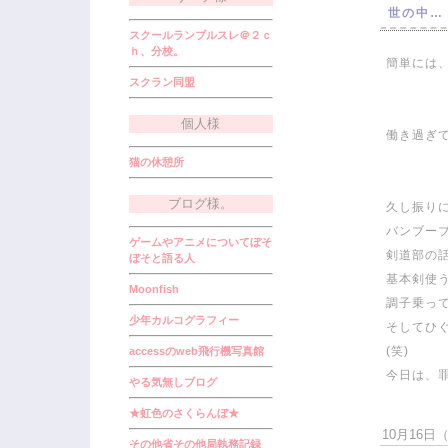
世の中…
スクールランブルスレ＠２ｃ
ｈ、分校。
簡単には、
スクラン同盟
個人様
働き過ぎて
猫の休憩所
ブログ様。
久し振り
バンブー
ゲームやアニメについてぼそ
剣道部の
ぼそと語る人
基本剣使う
Moonfish
調子乗っ
少年カルコグラフィー
そしてひ
(笑)
accessのweb飛行機写真館
今日は、罪
やる気無しブログ
★虹色のさくらんぼ★
10月16日（火
その他省その他局執務記録