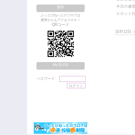
今日の歳
携帯
スロット行
ぶっとびねっとのブログは
携帯からもアクセスＯＫ！
QRコード
10月12日（金
My BLOG
パスワード: