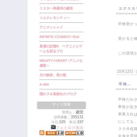
ミスター馬鹿侍の戯言
エクスカ
ミルクレモンティー
卒検受かっ
アニマッシャイ
INFINITE-COSMOS〜Eter
受かると
星屑の記憶R 〜アニメとゲ
ームを語るブロ
この環境か
MIGHTY☆HEART~アニメな
感想～
10月12日（金
月の静寂、星の歌
卒検…
A-MIX
隠れヲタ高校生のブログ
卒検だわさ
サイト情報
事故が起
歳世
管理人：
車庫入れ
355131
訪問者数：
にしても
105
197
今日:
昨日:
フォトログ表示
３０分程
全身全霊