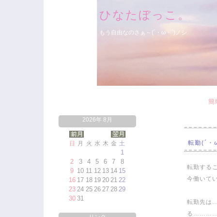
ひなたぼっこ。
もう自由なのさぁ～(´・ω・`)ノシ
簡
2026年 8月
転勤(´・
日
月
火
水
木
金
土
1
2
3
4
5
6
7
8
転勤するこ
9
10
11
12
13
14
15
今働いてい
16
17
18
19
20
21
22
23
24
25
26
27
28
29
30
31
転勤先は
る………