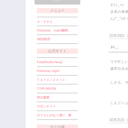
リンク
す(>_<)
メニュー
店長の推
ん(*_*
ｐ－ｂｂｓ
Fate/stay night解析。
10月24日（水
WEB拍手
ﾀﾋ…
公式サイト
マヂ忙しい
Fate[Realta Nua]
歳世仕込み
Fate/stay night
Ｆａｔｅ／Ｚｅｒｏ
しかも、今
TYPE-MOON
空の境界
しんどい
サモンナイト
ひぐらしのなく頃に 祭
10月21日（日
サーチ様