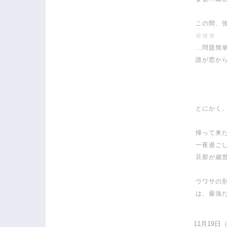
この間、
☆☆☆
…問題簡単
誰が窓から
とにかく
帰って来
一夜過ごし
旦那が歳世
ウワサの
は、最強だわ
11月19日（月