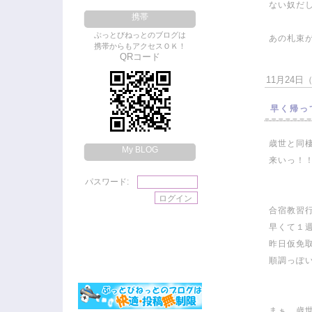
ない奴だし
携帯
ぶっとびねっとのブログは
あの札束が
携帯からもアクセスＯＫ！
QRコード
11月24日（土
早く帰っ
歳世と同
My BLOG
来いっ！
パスワード:
合宿教習
早くて１
昨日仮免取
順調っぽ
まぁ…歳世