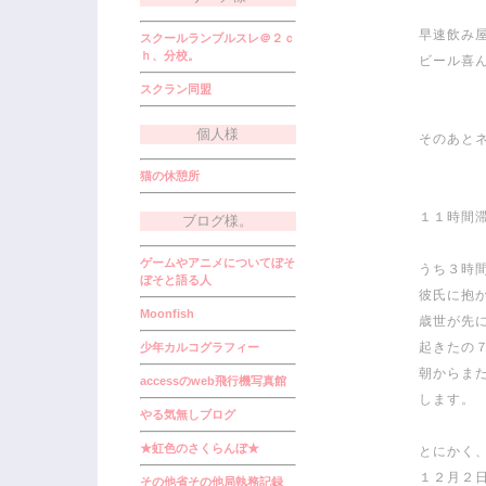
早速飲み
スクールランブルスレ＠２ｃ
ｈ、分校。
ビール喜ん
スクラン同盟
個人様
そのあと
猫の休憩所
１１時間
ブログ様。
ゲームやアニメについてぼそ
うち３時間
ぼそと語る人
彼氏に抱
Moonfish
歳世が先に
起きたの
少年カルコグラフィー
朝からま
accessのweb飛行機写真館
します。
やる気無しブログ
★虹色のさくらんぼ★
とにかく
１２月２
その他省その他局執務記録