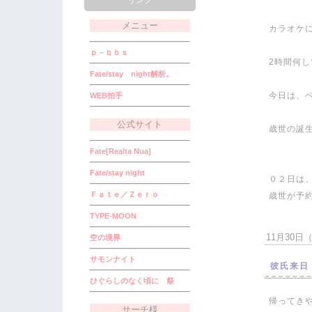
リンク
メニュー
カラオケ
ｐ－ｂｂｓ
2時間何
Fate/stay night解析。
今日は、
WEB拍手
公式サイト
歳世の誕
Fate[Realta Nua]
Fate/stay night
０２日は
Ｆａｔｅ／Ｚｅｒｏ
歳世が予
TYPE-MOON
11月30日（金
空の境界
サモンナイト
彼氏来日
ひぐらしのなく頃に 祭
帰ってき
サーチ様