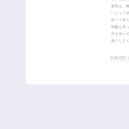
歳世は、
いとって
帰って来
指輪も持
付き合っ
無くした
11月12日（月