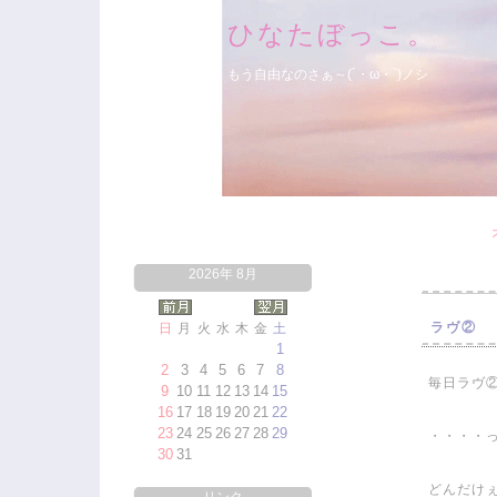
ひなたぼっこ。
もう自由なのさぁ～(´・ω・`)ノシ
2026年 8月
ラヴ②
日
月
火
水
木
金
土
1
2
3
4
5
6
7
8
毎日ラヴ
9
10
11
12
13
14
15
16
17
18
19
20
21
22
23
24
25
26
27
28
29
・・・・
30
31
どんだけ