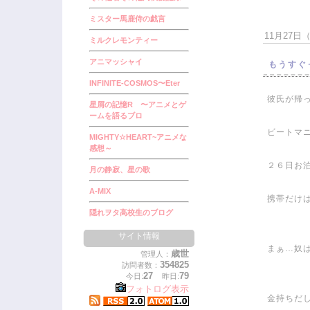
ミスター馬鹿侍の戯言
11月27日（火
ミルクレモンティー
アニマッシャイ
もうすぐ
INFINITE-COSMOS〜Eter
彼氏が帰
星屑の記憶R 〜アニメとゲ
ームを語るブロ
ビートマニ
MIGHTY☆HEART~アニメな
感想～
２６日お泊
月の静寂、星の歌
A-MIX
携帯だけは
隠れヲタ高校生のブログ
サイト情報
まぁ…奴は
歳世
管理人：
354825
訪問者数：
27
79
今日:
昨日:
フォトログ表示
金持ちだ