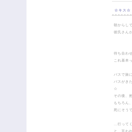
☆キス☆
朝からし
彼氏さん
待ち合わ
これ基本
バスで旅
バスがき
☆
その後、抱
もちろん
死にそう
…行って
と、言わ