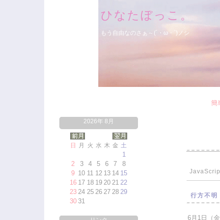
ひなたぼっこ。
もう自由なのさぁ～(´・ω・`)ノシ
簡
2026年 8月
日
月
火
水
木
金
土
1
2
3
4
5
6
7
8
JavaScri
9
10
11
12
13
14
15
16
17
18
19
20
21
22
23
24
25
26
27
28
29
行方不明
30
31
6月1日（金）