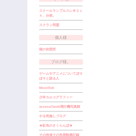
スクールランブルスレ＠２ｃ
ｈ、分校。
スクラン同盟
個人様
猫の休憩所
ブログ様。
ゲームやアニメについてぼそ
ぼそと語る人
Moonfish
少年カルコグラフィー
accessのweb飛行機写真館
やる気無しブログ
★虹色のさくらんぼ★
その他省その他局執務記録