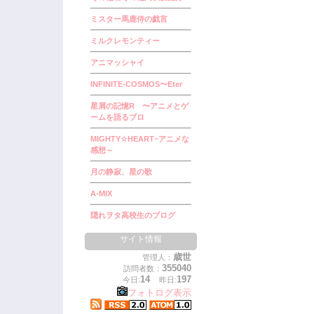
ミスター馬鹿侍の戯言
ミルクレモンティー
アニマッシャイ
INFINITE-COSMOS〜Eter
星屑の記憶R 〜アニメとゲ
ームを語るブロ
MIGHTY☆HEART~アニメな
感想～
月の静寂、星の歌
A-MIX
隠れヲタ高校生のブログ
サイト情報
歳世
管理人：
355040
訪問者数：
14
197
今日:
昨日:
フォトログ表示