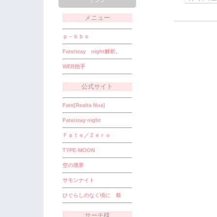
リンク
メニュー
ｐ－ｂｂｓ
Fate/stay night解析。
WEB拍手
公式サイト
Fate[Realta Nua]
Fate/stay night
Ｆａｔｅ／Ｚｅｒｏ
TYPE-MOON
空の境界
サモンナイト
ひぐらしのなく頃に 祭
サーチ様