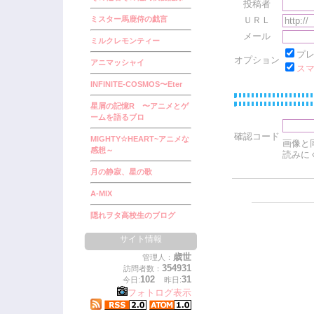
投稿者
ミスター馬鹿侍の戯言
ＵＲＬ
メール
ミルクレモンティー
プ
オプション
アニマッシャイ
ス
INFINITE-COSMOS〜Eter
星屑の記憶R 〜アニメとゲ
ームを語るブロ
確認コード
MIGHTY☆HEART~アニメな
画像と
感想～
読みに
月の静寂、星の歌
A-MIX
隠れヲタ高校生のブログ
サイト情報
歳世
管理人：
354931
訪問者数：
102
31
今日:
昨日:
フォトログ表示