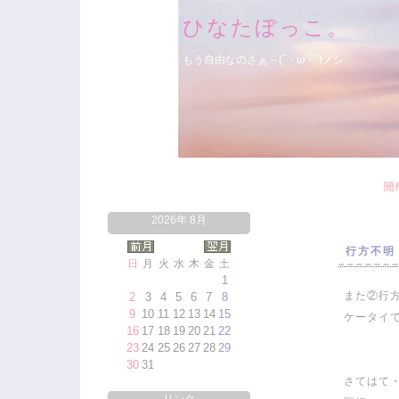
ひなたぼっこ。
もう自由なのさぁ～(´・ω・`)ノシ
簡
2026年 8月
行方不明
日
月
火
水
木
金
土
1
また②行
2
3
4
5
6
7
8
9
10
11
12
13
14
15
ケータイ
16
17
18
19
20
21
22
23
24
25
26
27
28
29
30
31
さてはて