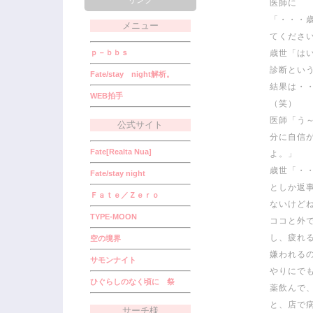
リンク
医師に
「・・・
メニュー
てくださ
ｐ－ｂｂｓ
歳世「は
診断とい
Fate/stay night解析。
結果は・
WEB拍手
（笑）
医師「う
公式サイト
分に自信
Fate[Realta Nua]
よ。」
歳世「・
Fate/stay night
としか返
Ｆａｔｅ／Ｚｅｒｏ
ないけど
TYPE-MOON
ココと外
し、疲れ
空の境界
嫌われる
サモンナイト
やりにで
ひぐらしのなく頃に 祭
薬飲んで
と、店で
サーチ様