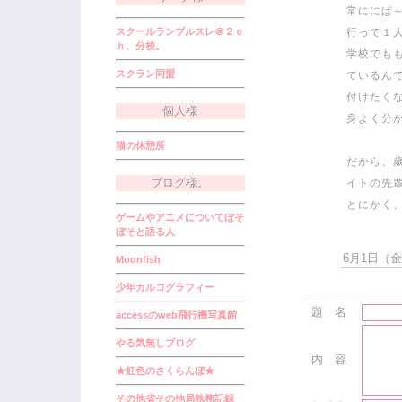
常ににぱ
スクールランブルスレ＠２ｃ
行って１
ｈ、分校。
学校でも
スクラン同盟
ているん
付けたく
個人様
身よく分
猫の休憩所
だから、
ブログ様。
イトの先
とにかく
ゲームやアニメについてぼそ
ぼそと語る人
6月1日（金）
Moonfish
少年カルコグラフィー
題 名
accessのweb飛行機写真館
やる気無しブログ
内 容
★虹色のさくらんぼ★
その他省その他局執務記録