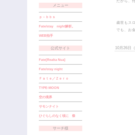
だから、付
メニュー
ｐ－ｂｂｓ
歳世もス
Fate/stay night解析。
でも、お
WEB拍手
10月26日（金
公式サイト
Fate[Realta Nua]
Fate/stay night
Ｆａｔｅ／Ｚｅｒｏ
TYPE-MOON
空の境界
サモンナイト
ひぐらしのなく頃に 祭
サーチ様