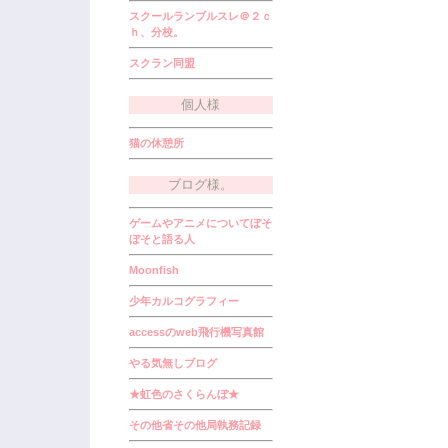
スクールランブルスレ＠２ｃ
ｈ、分校。
スクラン同盟
個人様
猫の休憩所
ブログ様。
ゲームやアニメについてぼそ
ぼそと語る人
Moonfish
少年カルコグラフィー
accessのweb飛行機写真館
やる気無しブログ
★虹色のさくらんぼ★
その他省その他局執務記録