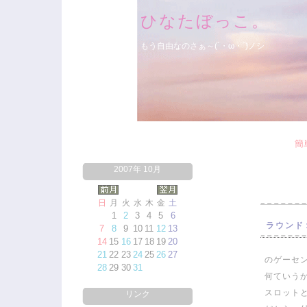
ひなたぼっこ。
もう自由なのさぁ～(´・ω・`)ノシ
簡
2007年 10月
日
月
火
水
木
金
土
1
2
3
4
5
6
ラウンド
7
8
9
10
11
12
13
14
15
16
17
18
19
20
21
22
23
24
25
26
27
のゲーセ
28
29
30
31
何ていう
スロット
リンク