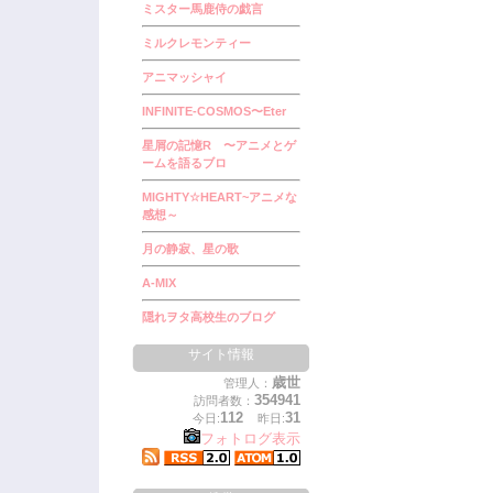
ミスター馬鹿侍の戯言
ミルクレモンティー
アニマッシャイ
INFINITE-COSMOS〜Eter
星屑の記憶R 〜アニメとゲ
ームを語るブロ
MIGHTY☆HEART~アニメな
感想～
月の静寂、星の歌
A-MIX
隠れヲタ高校生のブログ
サイト情報
歳世
管理人：
354941
訪問者数：
112
31
今日:
昨日:
フォトログ表示