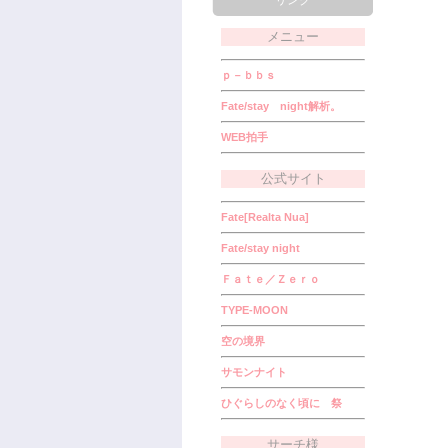
リンク
メニュー
ｐ－ｂｂｓ
Fate/stay night解析。
WEB拍手
公式サイト
Fate[Realta Nua]
Fate/stay night
Ｆａｔｅ／Ｚｅｒｏ
TYPE-MOON
空の境界
サモンナイト
ひぐらしのなく頃に 祭
サーチ様