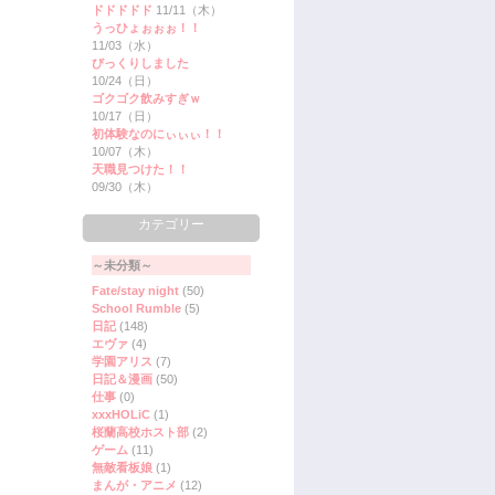
ドドドドド
11/11（木）
うっひょぉぉぉ！！
11/03（水）
びっくりしました
10/24（日）
ゴクゴク飲みすぎｗ
10/17（日）
初体験なのにぃぃぃ！！
10/07（木）
天職見つけた！！
09/30（木）
カテゴリー
～未分類～
Fate/stay night
(50)
School Rumble
(5)
日記
(148)
エヴァ
(4)
学園アリス
(7)
日記＆漫画
(50)
仕事
(0)
xxxHOLiC
(1)
桜蘭高校ホスト部
(2)
ゲーム
(11)
無敵看板娘
(1)
まんが・アニメ
(12)