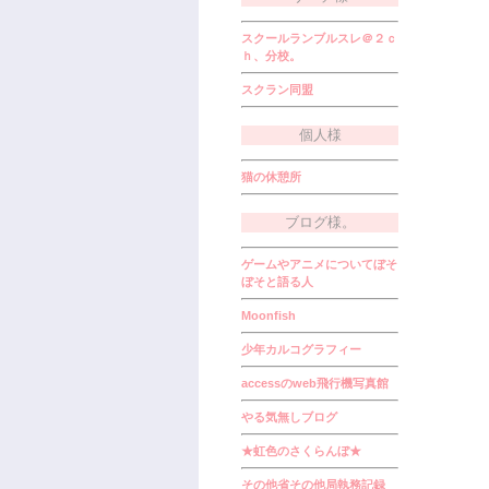
スクールランブルスレ＠２ｃ
ｈ、分校。
スクラン同盟
個人様
猫の休憩所
ブログ様。
ゲームやアニメについてぼそ
ぼそと語る人
Moonfish
少年カルコグラフィー
accessのweb飛行機写真館
やる気無しブログ
★虹色のさくらんぼ★
その他省その他局執務記録