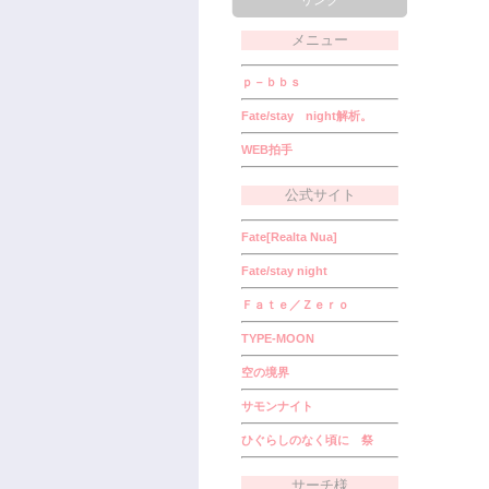
リンク
メニュー
ｐ－ｂｂｓ
Fate/stay night解析。
WEB拍手
公式サイト
Fate[Realta Nua]
Fate/stay night
Ｆａｔｅ／Ｚｅｒｏ
TYPE-MOON
空の境界
サモンナイト
ひぐらしのなく頃に 祭
サーチ様