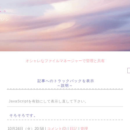
こ。
)ノシ
オシャレなファイルマネージャーで管理と共有
記事へのトラックバックを表示
～説明～
JavaScriptを
有効にして
表示し直して下さい。
そろそろです。
10月24日（火）20:58 |
コメント(0)
|
日記
|
管理