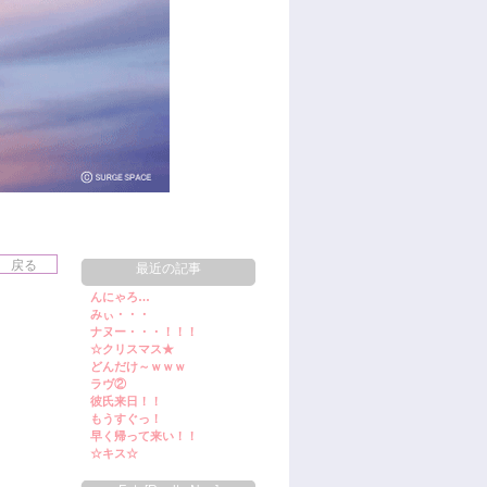
最近の記事
んにゃろ…
みぃ・・・
ナヌー・・・！！！
☆クリスマス★
どんだけ～ｗｗｗ
ラヴ②
彼氏来日！！
もうすぐっ！
早く帰って来い！！
☆キス☆