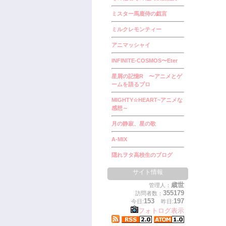
ミスター馬鹿侍の戯言
ミルクレモンティー
アニマッシャイ
INFINITE-COSMOS〜Eter
星屑の記憶R 〜アニメとゲ
ームを語るブロ
MIGHTY☆HEART~アニメな
感想～
月の静寂、星の歌
A-MIX
隠れヲタ高校生のブログ
サイト情報
歳世
管理人：
355179
訪問者数：
153
197
今日:
昨日:
フォトログ表示