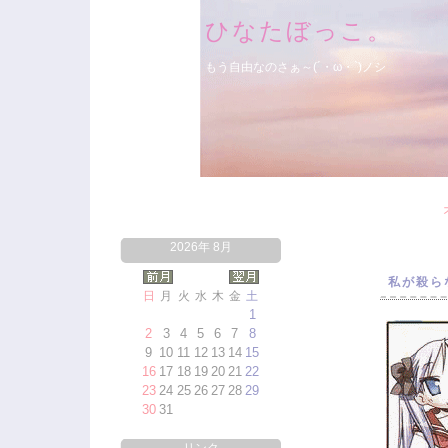
ひなたぼっこ。
もう自由なのさぁ～(´・ω・`)ノシ
2026年 8月
私が殺ら
日
月
火
水
木
金
土
1
2
3
4
5
6
7
8
9
10
11
12
13
14
15
16
17
18
19
20
21
22
23
24
25
26
27
28
29
30
31