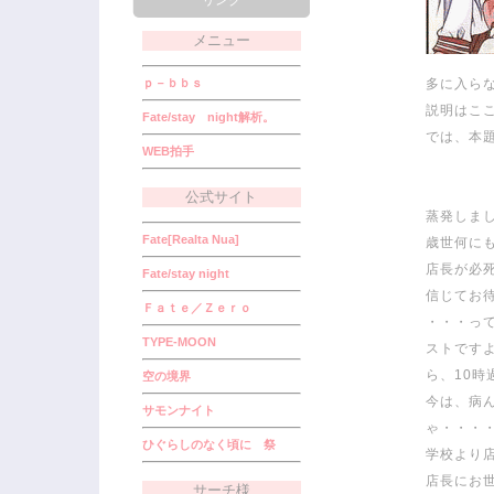
リンク
メニュー
ｐ－ｂｂｓ
多に入ら
説明はこ
Fate/stay night解析。
では、本
WEB拍手
公式サイト
蒸発しま
Fate[Realta Nua]
歳世何に
店長が必
Fate/stay night
信じてお
Ｆａｔｅ／Ｚｅｒｏ
・・・っ
TYPE-MOON
ストです
ら、10時
空の境界
今は、病
サモンナイト
ゃ・・・
ひぐらしのなく頃に 祭
学校より
店長にお
サーチ様