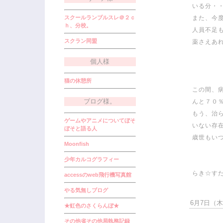
いる分・
スクールランブルスレ＠２ｃ
また、今
ｈ、分校。
人員不足
スクラン同盟
薬さえあ
個人様
猫の休憩所
この間、
ブログ様。
んと７０
もう、治
ゲームやアニメについてぼそ
いない存
ぼそと語る人
歳世もい
Moonfish
少年カルコグラフィー
らき☆す
accessのweb飛行機写真館
やる気無しブログ
6月7日（木）
★虹色のさくらんぼ★
その他省その他局執務記録