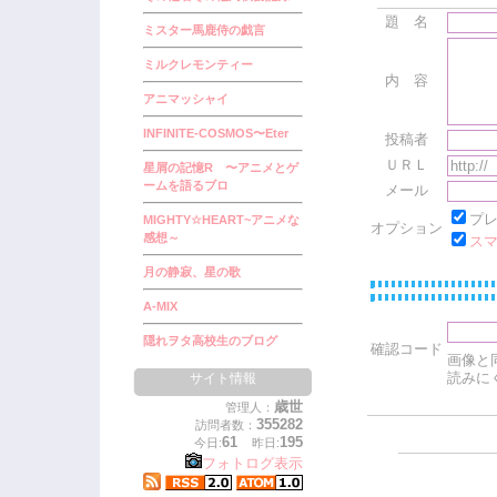
題 名
ミスター馬鹿侍の戯言
ミルクレモンティー
内 容
アニマッシャイ
INFINITE-COSMOS〜Eter
投稿者
ＵＲＬ
星屑の記憶R 〜アニメとゲ
ームを語るブロ
メール
プ
MIGHTY☆HEART~アニメな
オプション
感想～
ス
月の静寂、星の歌
A-MIX
隠れヲタ高校生のブログ
確認コード
画像と
読みに
サイト情報
歳世
管理人：
355282
訪問者数：
61
195
今日:
昨日:
フォトログ表示