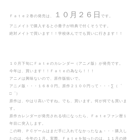
１０月２６日
Ｆａｔｅ２巻の発売は、
です。
アニメイトで購入すると小冊子が特典で付くそうです。
絶対メイトで買います！！学校休んででも買いに行きます！！
１０月下旬にＦａｔｅのカレンダー（アニメ版）が発売です。
今年は、買います！！Ｆａｔｅの為なら！！！
アニメは興味ないので、原作版狙いで。
アニメ版・・・１６８０円。原作２１００円って・・・∑（゜
□゜）
原作は、やはり高いですね。でも、買います。何が何でも買いま
す。
原作カレンダーが発売される頃になったら、Ｆａｔｅファン暦１
年目に突入します。
この時、ＰＣゲームはまだ手に入れてなかったなぁ・・・購入し
たのは、今年の１月。実際、Ｆａｔｅを知ったのは、１１月の終