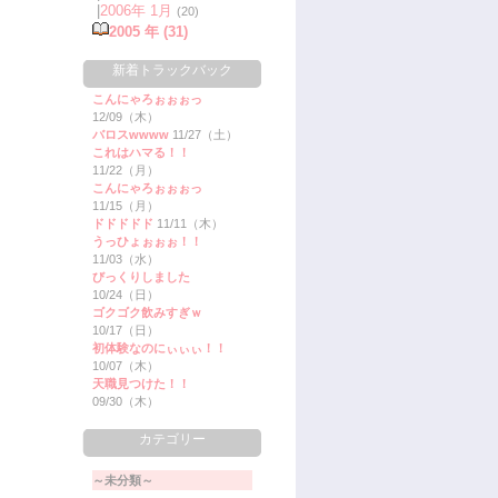
|
2006年 1月
(20)
2005 年 (31)
新着トラックバック
こんにゃろぉぉぉっ
12/09（木）
バロスwwww
11/27（土）
これはハマる！！
11/22（月）
こんにゃろぉぉぉっ
11/15（月）
ドドドドド
11/11（木）
うっひょぉぉぉ！！
11/03（水）
びっくりしました
10/24（日）
ゴクゴク飲みすぎｗ
10/17（日）
初体験なのにぃぃぃ！！
10/07（木）
天職見つけた！！
09/30（木）
カテゴリー
～未分類～