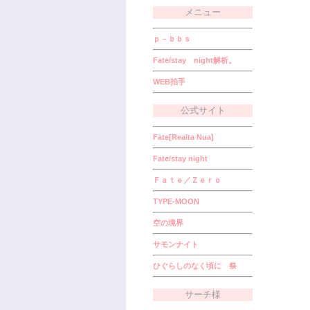
メニュー
ｐ－ｂｂｓ
Fate/stay night解析。
WEB拍手
公式サイト
Fate[Realta Nua]
Fate/stay night
Ｆａｔｅ／Ｚｅｒｏ
TYPE-MOON
空の境界
サモンナイト
ひぐらしのなく頃に 祭
サーチ様