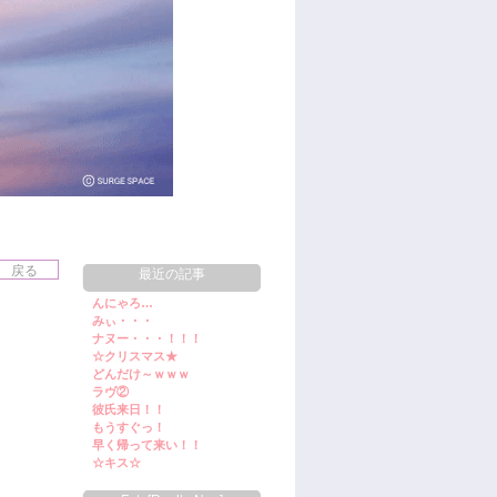
最近の記事
んにゃろ…
みぃ・・・
ナヌー・・・！！！
☆クリスマス★
どんだけ～ｗｗｗ
ラヴ②
彼氏来日！！
もうすぐっ！
早く帰って来い！！
☆キス☆