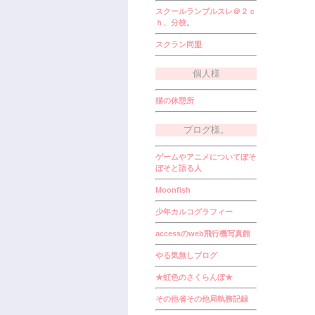
スクールランブルスレ＠２ｃ
ｈ、分校。
スクラン同盟
個人様
猫の休憩所
ブログ様。
ゲームやアニメについてぼそ
ぼそと語る人
Moonfish
少年カルコグラフィー
accessのweb飛行機写真館
やる気無しブログ
★虹色のさくらんぼ★
その他省その他局執務記録