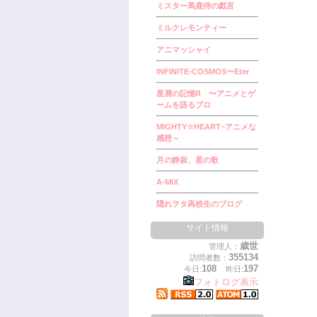
ミスター馬鹿侍の戯言
ミルクレモンティー
アニマッシャイ
INFINITE-COSMOS〜Eter
星屑の記憶R 〜アニメとゲ
ームを語るブロ
MIGHTY☆HEART~アニメな
感想～
月の静寂、星の歌
A-MIX
隠れヲタ高校生のブログ
サイト情報
歳世
管理人：
355134
訪問者数：
108
197
今日:
昨日:
フォトログ表示