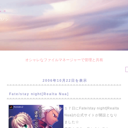
こ。
)ノシ
オシャレなファイルマネージャーで管理と共有
2006年10月22日を表示
Fate/stay night[Realta Nua]
１７日にFate/stay night[Realta
Nua]の公式サイトが開設となり
ました☆