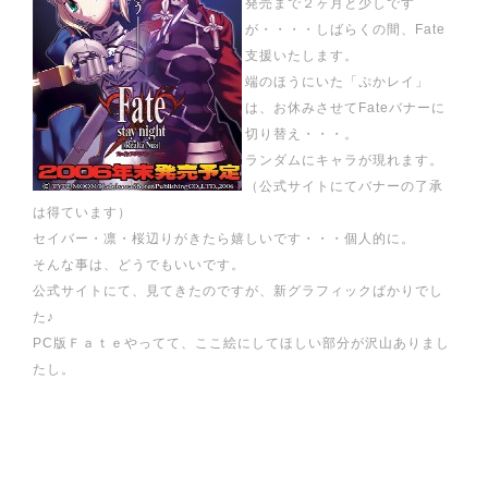
発売まで２ヶ月と少しです
が・・・・しばらくの間、Fate
支援いたします。
端のほうにいた「ぷかレイ」
は、お休みさせてFateバナーに
切り替え・・・。
ランダムにキャラが現れます。
（公式サイトにてバナーの了承
は得ています）
セイバー・凛・桜辺りがきたら嬉しいです・・・個人的に。
そんな事は、どうでもいいです。
公式サイトにて、見てきたのですが、新グラフィックばかりでし
た♪
PC版Ｆａｔｅやってて、ここ絵にしてほしい部分が沢山ありまし
たし。